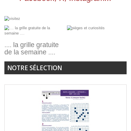
VISITEZ
.... la grille gratuite
GRATUITEMENT
de la semaine ....
LE MUSÉE
NOTRE SÉLECTION
DES MOTS CROISÉS