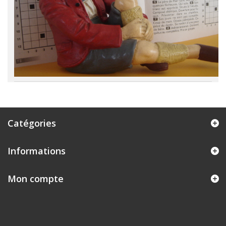
JOUER AVEC LES
Catégories
MOTS
Acrostiches
- Anagrammes
- A
nglicismes
-
Informations
Barbarismes et solécismes
- Charades
-
Collections
- Contrepèteries
- D'un genre à l'autre
- Euphémismes et politiquement correct
-
Mon compte
Expressions québécoises
- Kakemphatons
-
La
dictée de Mérimée
-
L'accent circonflexe
-
Masculin ou féminin ? -
Mots rigolos
-
Mots latins
en français -
Mots originaux -
Mots se terminant
par le son "o" -
Mots oubliés
- Noms de famille
-