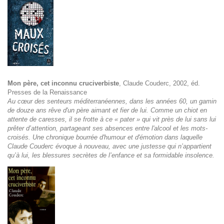
Mon père, cet inconnu cruciverbiste
, Claude Couderc, 2002, éd.
Presses de la Renaissance
Au cœur des senteurs méditerranéennes, dans les années 60, un gamin
de douze ans rêve d'un père aimant et fier de lui. Comme un chiot en
attente de caresses, il se frotte à ce « pater » qui vit près de lui sans lui
prêter d’attention, partageant ses absences entre l'alcool et les mots-
croisés. Une chronique bourrée d'humour et d'émotion dans laquelle
Claude Couderc évoque à nouveau, avec une justesse qui n’appartient
qu’à lui, les blessures secrètes de l’enfance et sa formidable insolence.