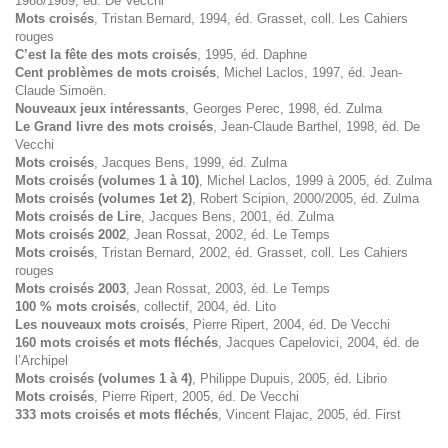
1988/1989, éd. De Vecchi
Mots croisés
, Tristan Bernard, 1994, éd. Grasset, coll. Les Cahiers
rouges
C’est la fête des mots croisés
, 1995, éd. Daphne
Cent problèmes de mots croisés
, Michel Laclos, 1997, éd. Jean-
Claude Simoën.
Nouveaux jeux intéressants
, Georges Perec, 1998, éd. Zulma
Le Grand livre des mots croisés
, Jean-Claude Barthel, 1998, éd. De
Vecchi
Mots croisés
, Jacques Bens, 1999, éd. Zulma
Mots croisés (volumes 1 à 10)
, Michel Laclos, 1999 à 2005, éd. Zulma
Mots croisés (volumes 1et 2)
, Robert Scipion, 2000/2005, éd. Zulma
Mots croisés de Lire
, Jacques Bens, 2001, éd. Zulma
Mots croisés 2002
, Jean Rossat, 2002, éd. Le Temps
Mots croisés
, Tristan Bernard, 2002, éd. Grasset, coll. Les Cahiers
rouges
Mots croisés 2003
, Jean Rossat, 2003, éd. Le Temps
100 % mots croisés
, collectif, 2004, éd. Lito
Les nouveaux mots croisés
, Pierre Ripert, 2004, éd. De Vecchi
160 mots croisés et mots fléchés
, Jacques Capelovici, 2004, éd. de
l’Archipel
Mots croisés (volumes 1 à 4)
, Philippe Dupuis, 2005, éd. Librio
Mots croisés
, Pierre Ripert, 2005, éd. De Vecchi
333 mots croisés et mots fléchés
, Vincent Flajac, 2005, éd. First